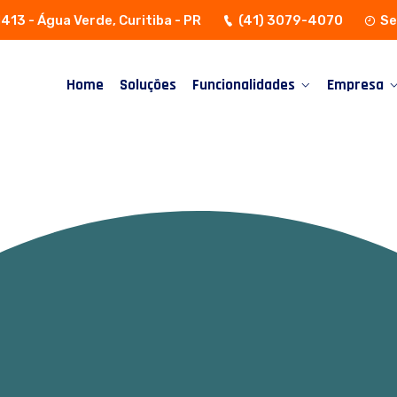
1413 - Água Verde, Curitiba - PR
(41) 3079-4070
Se
Home
Soluções
Funcionalidades
Empresa